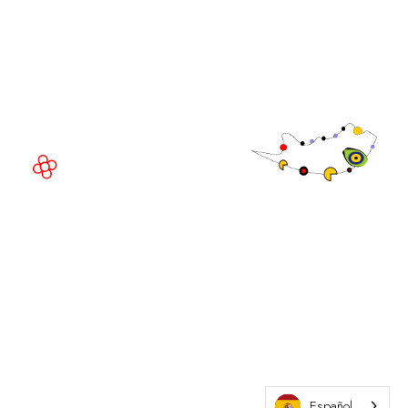
Fira de Barcelona Gran Via
Av. Joan Carles , 64,
08908 Barcelona,
España
©
Copyright
2026
Política de
Sitio web de la exposición por ASP
privacidad
Política de
cookies
Política de
admisiones
Español