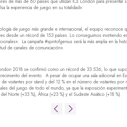
res de más de 60 países que utilizan ICE London para presentar s
lsa la experiencia de juego en su totalidad».
logía de juego más grande e internacional, el equipo reconoce q
dres desde un récord de 153 países. Lo conseguimos invirtiendo e
cionales». La campaña #spiritofgenius será la más amplia en la hist
ltitud de canales de comunicación».
CE London 2018 se confirmó como un récord de 33 536, lo que sup
 crecimiento del evento. A pesar de ocupar una sala adicional en 
 de visitantes por stand y del 12 % en el número de visitantes po
onales del juego de todo el mundo, ya que la exposición experimen
 del Norte (+33 %), África (+23 %) y el Sudeste Asiático (+18 %).