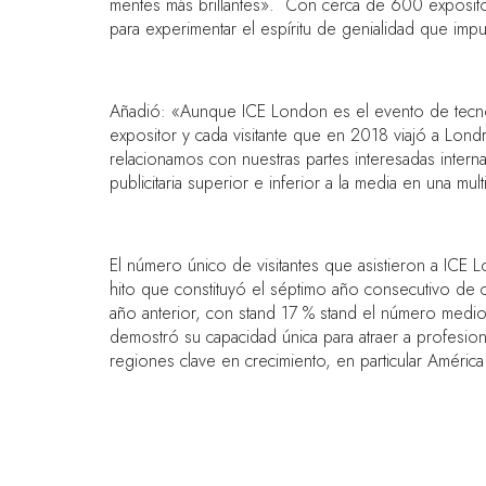
mentes más brillantes». Con cerca de 600 exposito
para experimentar el espíritu de genialidad que impu
Añadió: «Aunque ICE London es el evento de tecno
expositor y cada visitante que en 2018 viajó a Lon
relacionamos con nuestras partes interesadas interna
publicitaria superior e inferior a la media en una mu
El número único de visitantes que asistieron a I
hito que constituyó el séptimo año consecutivo de
año anterior, con stand 17 % stand el número medio
demostró su capacidad única para atraer a profesi
regiones clave en crecimiento, en particular América