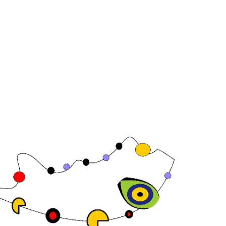
Joan Carles , 64,
08 Barcelona,
aña