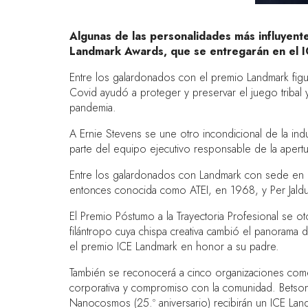
Algunas de las personalidades más influyent
Landmark Awards, que se entregarán en el I
Entre los galardonados con el premio Landmark figur
Covid ayudó a proteger y preservar el juego tribal y 
pandemia.
A Ernie Stevens se une otro incondicional de la in
parte del equipo ejecutivo responsable de la aper
Entre los galardonados con Landmark con sede en E
entonces conocida como ATEI, en 1968, y Per Jald
El Premio Póstumo a la Trayectoria Profesional se 
filántropo cuya chispa creativa cambió el panorama
el premio ICE Landmark en honor a su padre.
También se reconocerá a cinco organizaciones comerc
corporativa y compromiso con la comunidad. Betson G
Nanocosmos (25.º aniversario) recibirán un ICE Lan