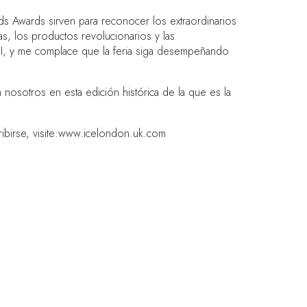
s Awards sirven para reconocer los extraordinarios
as, los productos revolucionarios y las
EI, y me complace que la feria siga desempeñando
osotros en esta edición histórica de la que es la
irse, visite:
www.icelondon.uk.com
AR DEL EVENTO
a de Barcelona Gran Via