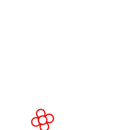
Contacta con nosotros
World Gaming Forum
Términos y condiciones del Worl
Gaming Forum
Política de privacidad
Política de admisión
Código de conducta
Solicitud de stand y patrocinio