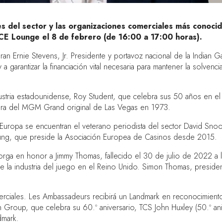
es del sector y las organizaciones comerciales más conoc
CE Lounge el 8 de febrero (de 16:00 a 17:00 horas).
an Ernie Stevens, Jr. Presidente y portavoz nacional de la Indian 
a garantizar la financiación vital necesaria para mantener la solvenci
dustria estadounidense, Roy Student, que celebra sus 50 años en e
tura del MGM Grand original de Las Vegas en 1973.
uropa se encuentran el veterano periodista del sector David Snook
ung, que preside la Asociación Europea de Casinos desde 2015.
otorga en honor a Jimmy Thomas, fallecido el 30 de julio de 2022 a
 de la industria del juego en el Reino Unido. Simon Thomas, presi
iales. Les Ambassadeurs recibirá un Landmark en reconocimiento a s
roup, que celebra su 60.º aniversario, TCS John Huxley (50.º anive
dmark.