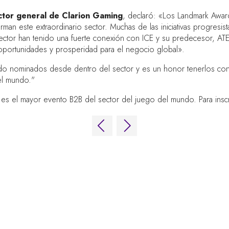
ector general de Clarion Gaming
, declaró: «Los Landmark Award
an este extraordinario sector. Muchas de las iniciativas progresist
sector han tenido una fuerte conexión con ICE y su predecesor, AT
 oportunidades y prosperidad para el negocio global».
o nominados desde dentro del sector y es un honor tenerlos con n
del mundo."
s el mayor evento B2B del sector del juego del mundo. Para inscrib
NUESTRAS MARCAS
LUG
Eventos en
Online
Fir
directo