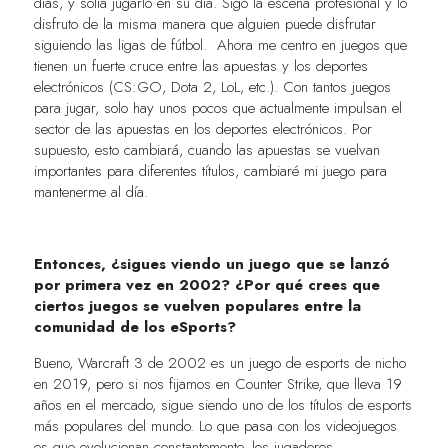
días, y solía jugarlo en su día. Sigo la escena profesional y lo
disfruto de la misma manera que alguien puede disfrutar
siguiendo las ligas de fútbol. Ahora me centro en juegos que
tienen un fuerte cruce entre las apuestas y los deportes
electrónicos (CS:GO, Dota 2, LoL, etc.). Con tantos juegos
para jugar, solo hay unos pocos que actualmente impulsan el
sector de las apuestas en los deportes electrónicos. Por
supuesto, esto cambiará, cuando las apuestas se vuelvan
importantes para diferentes títulos, cambiaré mi juego para
mantenerme al día.
Entonces, ¿sigues viendo un juego que se lanzó
por primera vez en 2002? ¿Por qué crees que
ciertos juegos se vuelven populares entre la
comunidad de los eSports?
Bueno, Warcraft 3 de 2002 es un juego de esports de nicho
en 2019, pero si nos fijamos en Counter Strike, que lleva 19
años en el mercado, sigue siendo uno de los títulos de esports
más populares del mundo. Lo que pasa con los videojuegos
es que evolucionan constantemente, los jugadores