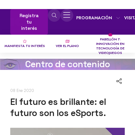
Registra
PROGRAMACIÓN
VISI
tu
interés
PABELLÓN 7:
INNOVACIÓN EN
MANIFIESTA TU INTERÉS
VER EL PLANO
TECNOLOGÍA DE
VIDEOJUEGOS
Centro de contenido
08 Ene 2020
El futuro es brillante: el
futuro son los eSports.