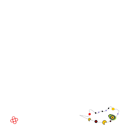
iGB
iGB L!VE
iGB Affiliate
Cumbres de líderes de
WorldGaming
GGB
Comunidad
Directivo de
WorldGaming
LUGAR DEL EVENTO
Fira de Barcelona Gran Via
Av. Joan Carles , 64,
08908 Barcelona,
España