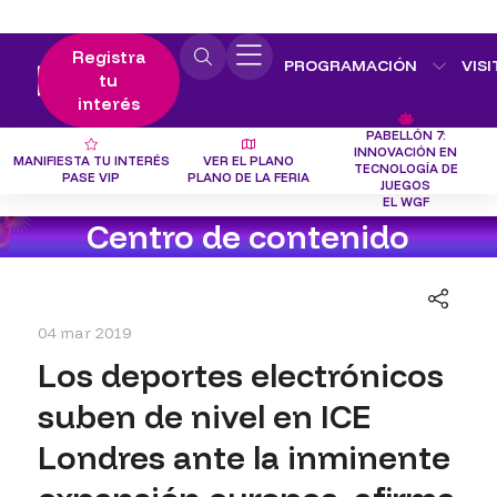
Registra
PROGRAMACIÓN
VISI
tu
interés
PABELLÓN 7:
INNOVACIÓN EN
MANIFIESTA TU INTERÉS
VER EL PLANO
TECNOLOGÍA DE
PASE VIP
PLANO DE LA FERIA
JUEGOS
EL WGF
Centro de contenido
04 mar 2019
Los deportes electrónicos
suben de nivel en ICE
Londres ante la inminente