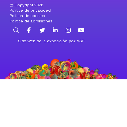
© Copyright 2026
Política de privacidad
Política de cookies
Política de admisiones
Buscar
Facebook
Twitter
LinkedIn
Instagram
YouTube
Sitio web de la exposición por ASP