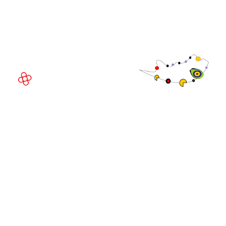
Av. Joan Carles , 64,
08908 Barcelona,
España
©
Copyright
2026
Política de
Sitio web de la exposición por ASP
privacidad
Política de
cookies
Política de
admisiones