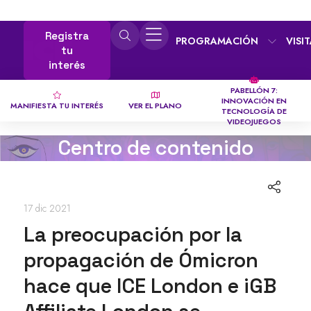
Registra
PROGRAMACIÓN
VISI
tu
interés
PABELLÓN 7:
INNOVACIÓN EN
MANIFIESTA TU INTERÉS
VER EL PLANO
TECNOLOGÍA DE
VIDEOJUEGOS
Centro de contenido
17 dic 2021
La preocupación por la
propagación de Ómicron
hace que ICE London e iGB