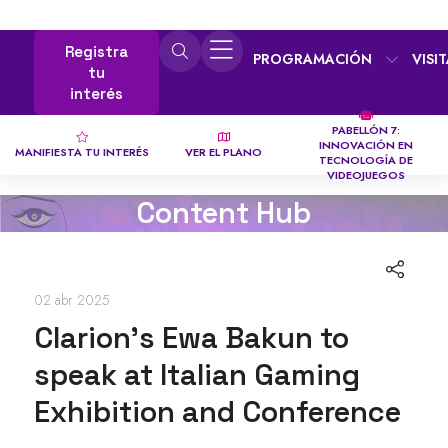
Registra
PROGRAMACIÓN
VISI
tu
interés
PABELLÓN 7:
INNOVACIÓN EN
MANIFIESTA TU INTERÉS
VER EL PLANO
TECNOLOGÍA DE
VIDEOJUEGOS
Content Hub
02 abr 2025
Clarion’s Ewa Bakun to
speak at Italian Gaming
Exhibition and Conference