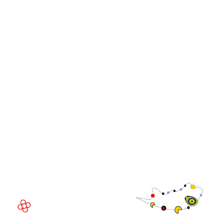
iGB
iGB L!VE
iGB Affiliate
Cumbres de líderes de
WorldGaming
GGB
Comunidad
Directivo de
WorldGaming
LUGAR DEL EVENTO
Fira de Barcelona Gran Via
Av. Joan Carles , 64,
08908 Barcelona,
España