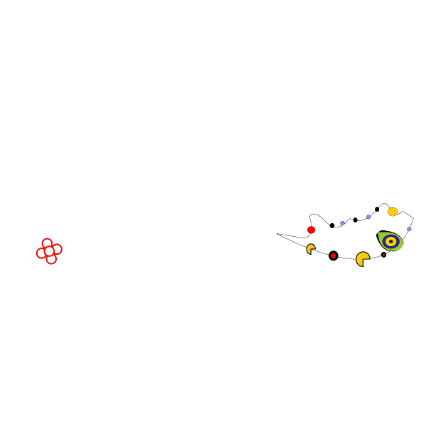
WorldGaming
LUGAR DEL EVENTO
Fira de Barcelona Gran Via
Av. Joan Carles , 64,
08908 Barcelona,
España
©
Copyright
2026
Política de
Sitio web de la exposición por ASP
privacidad
Política de
cookies
Política de