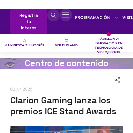
Registra
PROGRAMACIÓN
VISI
tu
interés
PABELLÓN 7:
INNOVACIÓN EN
MANIFIESTA TU INTERÉS
VER EL PLANO
TECNOLOGÍA DE
VIDEOJUEGOS
Centro de contenido
02 Jun 2025
Clarion Gaming lanza los
premios ICE Stand Awards