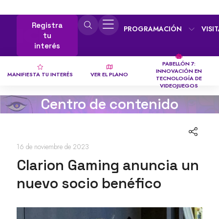
Registra
PROGRAMACIÓN
VISI
tu
interés
PABELLÓN 7:
INNOVACIÓN EN
MANIFIESTA TU INTERÉS
VER EL PLANO
TECNOLOGÍA DE
VIDEOJUEGOS
Centro de contenido
16 de noviembre de 2023
Clarion Gaming anuncia un
nuevo socio benéfico