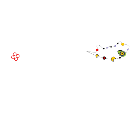
Fira de Barcelona Gran Via
Av. Joan Carles , 64,
08908 Barcelona,
España
©
Copyright
2026
Política de
Sitio web de la exposición por ASP
privacidad
Política de
cookies
Política de
admisiones