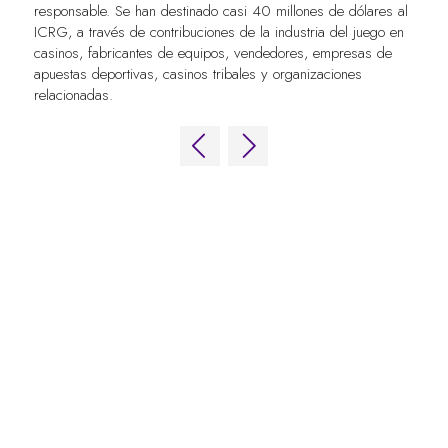
responsable. Se han destinado casi 40 millones de dólares al
ICRG, a través de contribuciones de la industria del juego en
casinos, fabricantes de equipos, vendedores, empresas de
apuestas deportivas, casinos tribales y organizaciones
relacionadas.
ENLACES RÁPIDOS
Preguntas frecuentes
Contacta con nosotros
World Gaming Forum
Términos y condiciones del World
Gaming Forum
Política de privacidad