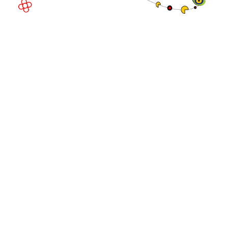
©
Copyright
2026
Política de
Sitio web de la exposición por ASP
privacidad
Política de
cookies
Política de
admisiones