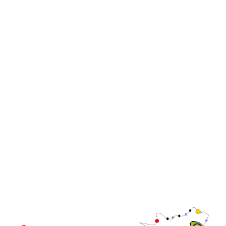
comunicación
iGB Affiliate
iGB
iGB L!VE
iGB Affiliate
Cumbres de líderes de
WorldGaming
GGB
Comunidad
Directivo de
WorldGaming
LUGAR DEL EVENTO
Fira de Barcelona Gran Via
Av. Joan Carles , 64,
08908 Barcelona,
España