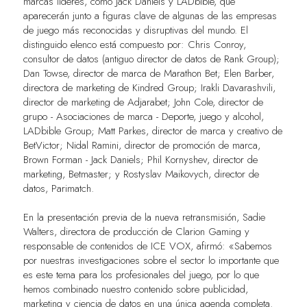
marcas líderes, como Jack Daniels y LADbible, que
aparecerán junto a figuras clave de algunas de las empresas
de juego más reconocidas y disruptivas del mundo. El
distinguido elenco está compuesto por: Chris Conroy,
consultor de datos (antiguo director de datos de Rank Group);
Dan Towse, director de marca de Marathon Bet; Elen Barber,
directora de marketing de Kindred Group; Irakli Davarashvili,
director de marketing de Adjarabet; John Cole, director de
grupo - Asociaciones de marca - Deporte, juego y alcohol,
LADbible Group; Matt Parkes, director de marca y creativo de
BetVictor; Nidal Ramini, director de promoción de marca,
Brown Forman - Jack Daniels; Phil Kornyshev, director de
marketing, Betmaster; y Rostyslav Maikovych, director de
datos, Parimatch.
En la presentación previa de la nueva retransmisión, Sadie
Walters, directora de producción de Clarion Gaming y
responsable de contenidos de ICE VOX, afirmó: «Sabemos
por nuestras investigaciones sobre el sector lo importante que
es este tema para los profesionales del juego, por lo que
hemos combinado nuestro contenido sobre publicidad,
marketing y ciencia de datos en una única agenda completa.