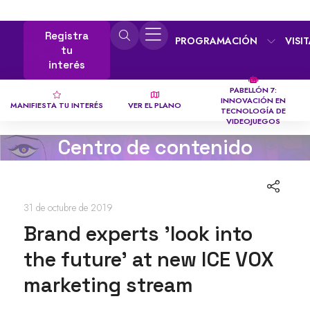
Registra
PROGRAMACIÓN
VISI
tu
interés
PABELLÓN 7:
INNOVACIÓN EN
MANIFIESTA TU INTERÉS
VER EL PLANO
TECNOLOGÍA DE
VIDEOJUEGOS
Centro de contenido
31 de octubre de 2019
Brand experts 'look into
the future' at new ICE VOX
marketing stream