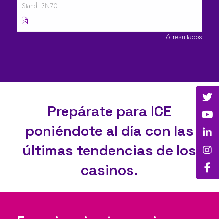
Stand: 3N70
6 resultados
Prepárate para ICE
poniéndote al día con las
últimas tendencias de los
casinos.