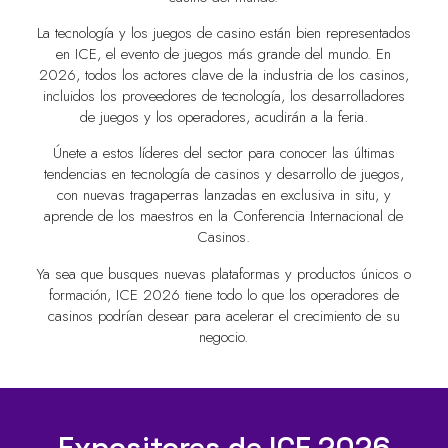
La tecnología y los juegos de casino están bien representados
en ICE, el evento de juegos más grande del mundo. En
2026, todos los actores clave de la industria de los casinos,
incluidos los proveedores de tecnología, los desarrolladores
de juegos y los operadores, acudirán a la feria.
Únete a estos líderes del sector para conocer las últimas
tendencias en tecnología de casinos y desarrollo de juegos,
con nuevas tragaperras lanzadas en exclusiva in situ, y
aprende de los maestros en la Conferencia Internacional de
Casinos.
Ya sea que busques nuevas plataformas y productos únicos o
formación, ICE 2026 tiene todo lo que los operadores de
casinos podrían desear para acelerar el crecimiento de su
negocio.
Expositores de ICE 2026