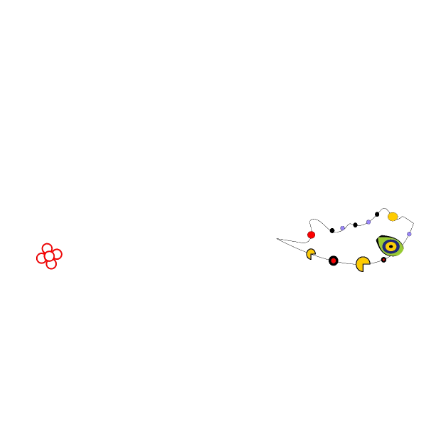
GGB
LUGAR DEL EVENTO
Fira de Barcelona Gran Via
Av. Joan Carles , 64,
08908 Barcelona,
España
©
Copyright
2026
Política de
Sitio web de la exposición por ASP
privacidad
Política de
cookies