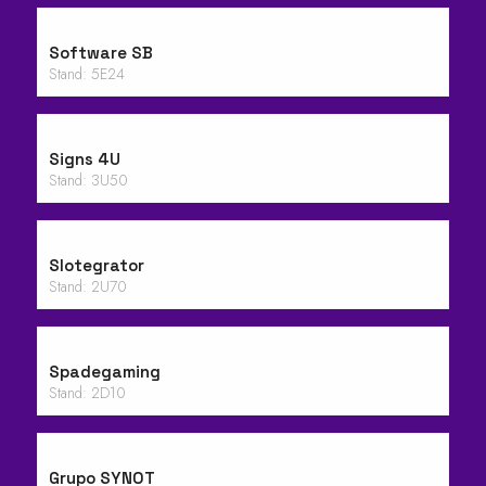
Software SB
Stand: 5E24
Signs 4U
Stand: 3U50
Slotegrator
Stand: 2U70
Spadegaming
Stand: 2D10
Grupo SYNOT