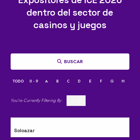
dentro del sector de
casinos y juegos
BUSCAR
TODO
0 - 9
A
B
C
D
E
F
G
H
I
S
Soloazar