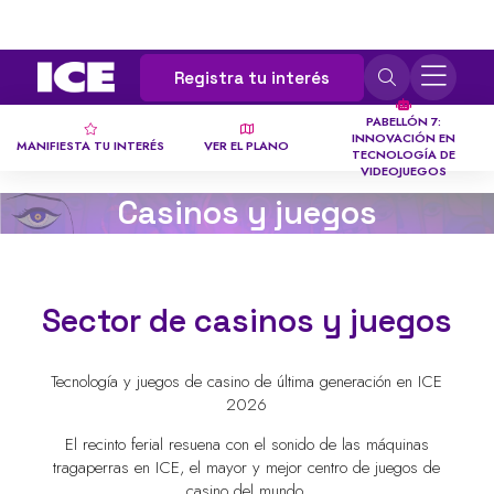
Registra tu interés
PABELLÓN 7:
INNOVACIÓN EN
MANIFIESTA TU INTERÉS
VER EL PLANO
TECNOLOGÍA DE
VIDEOJUEGOS
Casinos y juegos
Sector de casinos y juegos
Tecnología y juegos de casino de última generación en ICE
2026
El recinto ferial resuena con el sonido de las máquinas
tragaperras en ICE, el mayor y mejor centro de juegos de
casino del mundo.