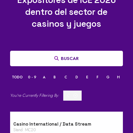
dentro del sector de
casinos y juegos
BUSCAR
TODO
0 - 9
A
B
C
D
E
F
G
H
I
C
Casino International / Data Stream
Stand: MC20