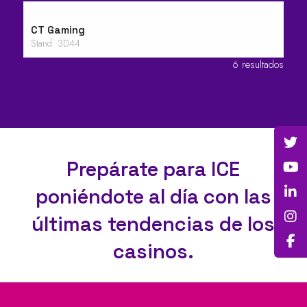
CT Gaming
Stand: 3D44
6 resultados
Prepárate para ICE
poniéndote al día con las
últimas tendencias de los
casinos.