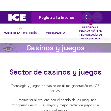
Registra tu interés
PABELLÓN 7:
INNOVACIÓN EN
MANIFIESTA TU INTERÉS
VER EL PLANO
TECNOLOGÍA DE
VIDEOJUEGOS
Casinos y juegos
Sector de casinos y juegos
Tecnología y juegos de casino de última generación en ICE
2026
El recinto ferial resuena con el sonido de las máquinas
tragaperras en ICE, el mayor y mejor centro de juegos de
casino del mundo.