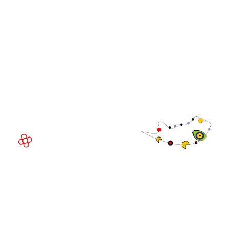
GGB
LUGAR DEL EVENTO
Fira de Barcelona Gran Via
Av. Joan Carles , 64,
08908 Barcelona,
España
©
Copyright
2026
Política de
Sitio web de la exposición por ASP
privacidad
Política de