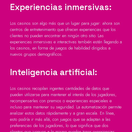
Experiencias inmersivas:
Los casinos son algo más que un lugar para jugar: ahora son
centros de entretenimiento que ofrecen experiencias que los
clientes no pueden encontrar en ningún otro sitio. Las
experiencias inmersivas e interactivas también están llegando a
los casinos, en forma de juegos de habilidad dirigidos a
nuevos grupos demográficos.
Inteligencia artificial:
Los casinos recopilan ingentes cantidades de datos que
pueden utilizarse para mantener el interés de los jugadores,
recompensarles con premios o experiencias especiales e
incluso para mantener su seguridad. La automatización permite
analizar estos datos rápidamente y a gran escala. En línea,
esto podría ir más allá, con juegos que se adaptan a las
preferencias de los jugadores, lo que significa que dos
clientes que jueguen a lo mismo pueden tener experiencias