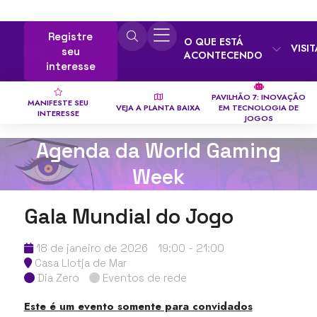
Registre
O QUE ESTÁ
VISI
seu
ACONTECENDO
interesse
PAVILHÃO 7: INOVAÇÃO
MANIFESTE SEU
VEJA A PLANTA BAIXA
EM TECNOLOGIA DE
INTERESSE
JOGOS
Agenda da World Gaming
Week
Gala Mundial do Jogo
18 de janeiro de 2026
19:00 - 21:00
Casa Llotja de Mar
Dia Zero
Eventos de rede
Este é um evento somente para convidados