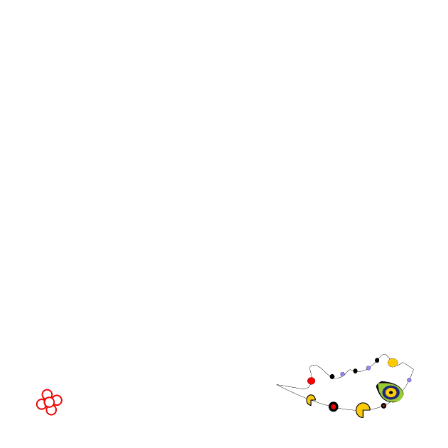
iGB L!VE
Afiliado da iGB
Cúpulas de Líderes da
GGB
WorldGaming
Comunidade
Executivo da
WorldGaming
LOCAL DO EVENTO
Fira Barcelona Gran Via,
Av. Joan Carles , 64,
08908 Barcelona,
Espanha