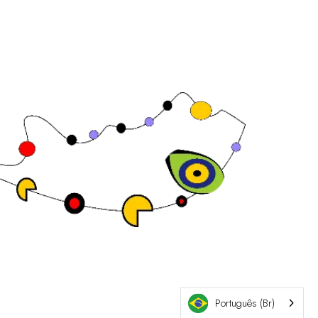
Site da exposição por ASP
Português (Br)