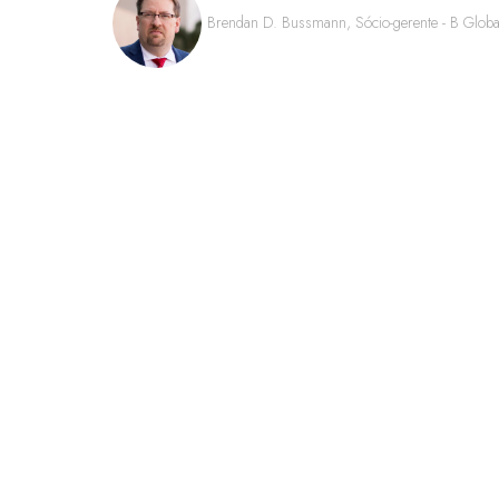
Brendan D. Bussmann, Sócio-gerente - B Globa
LINKS RÁPIDOS
Perguntas frequentes
Entre em contato conosco
Fórum Mundial de Jogos
Termos e Condições do Fórum Mundial
Política de privacidade