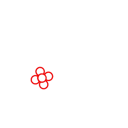
Fira Barcelona Gran Via,
Av. Joan Carles , 64,
08908 Barcelona,
Espanha
© Direitos autorais 2026
Política de privacid