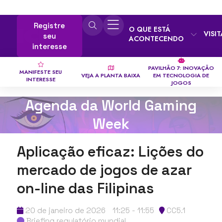
Registre
O QUE ESTÁ
VISI
seu
ACONTECENDO
interesse
PAVILHÃO 7: INOVAÇÃO
MANIFESTE SEU
VEJA A PLANTA BAIXA
EM TECNOLOGIA DE
INTERESSE
JOGOS
Agenda da World Gaming
Week
Aplicação eficaz: Lições do
mercado de jogos de azar
on-line das Filipinas
20 de janeiro de 2026
11:25 - 11:55
CC5.1
Briefing regulatório mundial