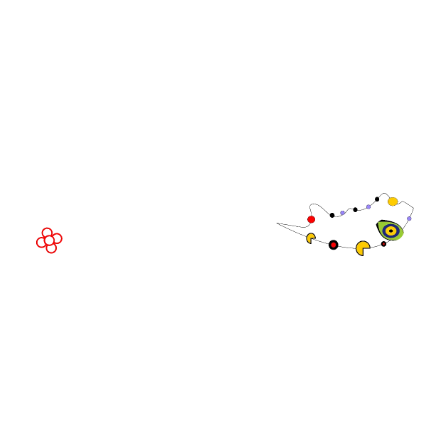
WorldGaming
LOCAL DO EVENTO
Fira Barcelona Gran Via,
Av. Joan Carles , 64,
08908 Barcelona,
Espanha
© Direitos
autorais 2026
Política de
privacidade
Site da exposição por ASP
Política de
cookies
Política de
admissões