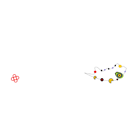
GGB
LOCAL DO EVENTO
Fira Barcelona Gran Via,
Av. Joan Carles , 64,
08908 Barcelona,
Espanha
© Direitos
autorais 2026
Política de
privacidade
Site da exposição por ASP
Política de
cookies
Política de