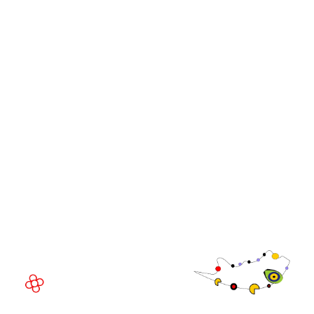
iGB L!VE
Afiliado da iGB
Cúpulas de Líderes da
GGB
WorldGaming
Comunidade
Executivo da
WorldGaming
LOCAL DO EVENTO
Fira Barcelona Gran Via,
Av. Joan Carles , 64,
08908 Barcelona,
Espanha