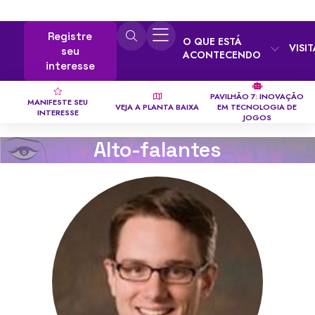
Registre
O QUE ESTÁ
VISI
seu
ACONTECENDO
interesse
PAVILHÃO 7: INOVAÇÃO
MANIFESTE SEU
VEJA A PLANTA BAIXA
EM TECNOLOGIA DE
INTERESSE
JOGOS
Alto-falantes