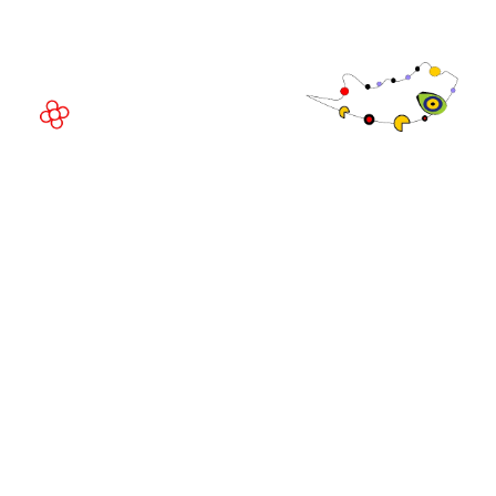
08908 Barcelona,
Espanha
© Direitos
autorais 2026
Política de
privacidade
Site da exposição por ASP
Política de
cookies
Política de
admissões