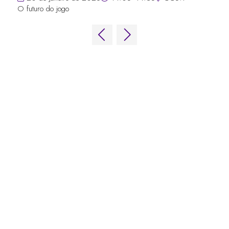
O futuro do jogo
LINKS RÁPIDOS
Perguntas frequentes
Entre em contato conosco
Fórum Mundial de Jogos
Termos e Condições do Fórum Mundial
de Jogos
Política de privacidade
Política de admissão
Código de Conduta