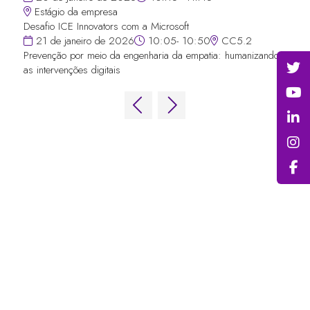
Estágio da empresa
Desafio ICE Innovators com a Microsoft
21 de janeiro de 2026
10:05- 10:50
CC5.2
Prevenção por meio da engenharia da empatia: humanizando
as intervenções digitais
LINKS RÁPIDOS
Perguntas frequentes
Entre em contato conosco
Fórum Mundial de Jogos
Termos e Condições do Fórum Mundial
de Jogos
Política de privacidade