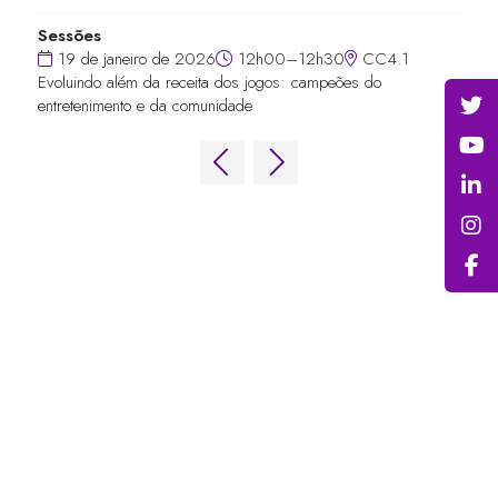
Sessões
19 de janeiro de 2026
12h00–12h30
CC4.1
Evoluindo além da receita dos jogos: campeões do
entretenimento e da comunidade
LINKS RÁPIDOS
Perguntas frequentes
Entre em contato conosco
Fórum Mundial de Jogos
Termos e Condições do Fórum Mundial
de Jogos
Política de privacidade