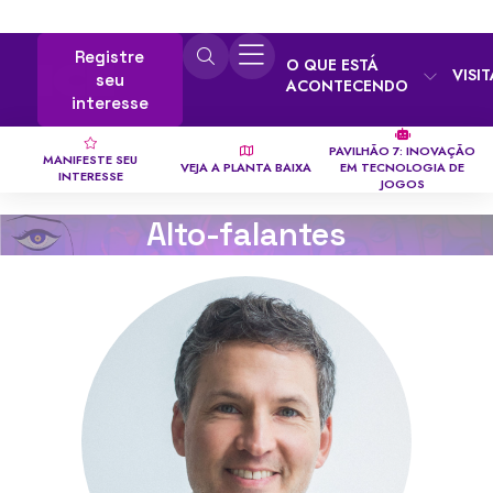
Registre
O QUE ESTÁ
VISI
seu
ACONTECENDO
interesse
PAVILHÃO 7: INOVAÇÃO
MANIFESTE SEU
VEJA A PLANTA BAIXA
EM TECNOLOGIA DE
INTERESSE
JOGOS
Alto-falantes