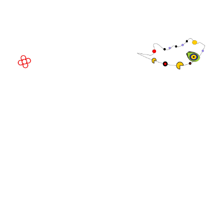
08908 Barcelona,
Espanha
© Direitos
autorais 2026
Política de
privacidade
Site da exposição por ASP
Política de
cookies
Política de
admissões