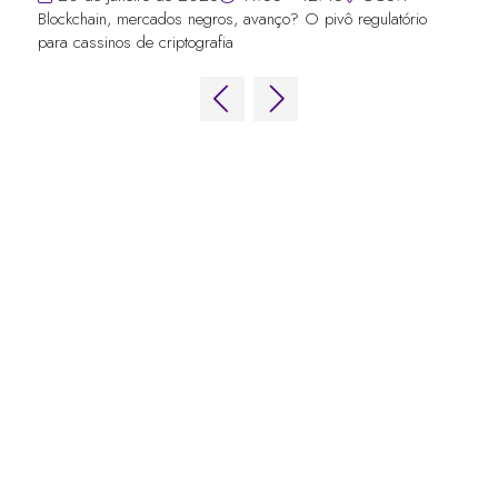
Blockchain, mercados negros, avanço? O pivô regulatório
para cassinos de criptografia
LINKS RÁPIDOS
Perguntas frequentes
Entre em contato conosco
Fórum Mundial de Jogos
Termos e Condições do Fórum Mundial
de Jogos
Política de privacidade
Política de admissão