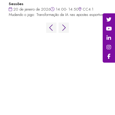
Sessões
20 de janeiro de 2026
14:00- 14:50
CC4.1
Mudando o jogo: Transformação da IA nas apostas esportivas
LINKS RÁPIDOS
Perguntas frequentes
Entre em contato conosco
Fórum Mundial de Jogos
Termos e Condições do Fórum Mundial
de Jogos
Política de privacidade
Política de admissão