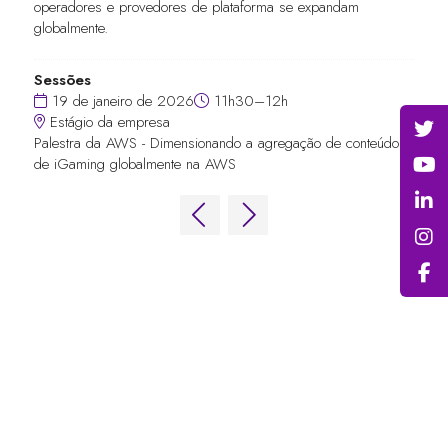
operadores e provedores de plataforma se expandam
globalmente.
Sessões
19 de janeiro de 2026
11h30–12h
Estágio da empresa
Palestra da AWS - Dimensionando a agregação de conteúdo
de iGaming globalmente na AWS
LINKS RÁPIDOS
Perguntas frequentes
Entre em contato conosco
Fórum Mundial de Jogos
Termos e Condições do Fórum Mundial