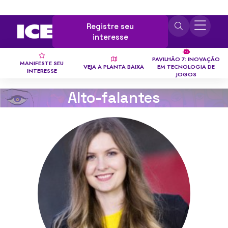
Registre seu
interesse
PAVILHÃO 7: INOVAÇÃO
MANIFESTE SEU
VEJA A PLANTA BAIXA
EM TECNOLOGIA DE
INTERESSE
JOGOS
Alto-falantes