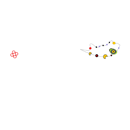
Fira Barcelona Gran Via,
Av. Joan Carles , 64,
08908 Barcelona,
Espanha
© Direitos
autorais 2026
Política de
privacidade
Site da exposição por ASP
Política de
cookies
Política de
admissões