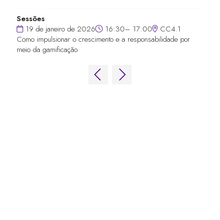
Sessões
19 de janeiro de 2026
16:30– 17:00
CC4.1
Como impulsionar o crescimento e a responsabilidade por
meio da gamificação
LINKS RÁPIDOS
Perguntas frequentes
Entre em contato conosco
Fórum Mundial de Jogos
Termos e Condições do Fórum Mundial
de Jogos
Política de privacidade