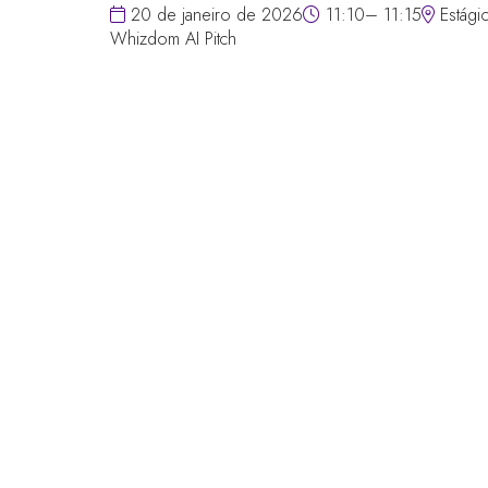
20 de janeiro de 2026
11:10– 11:15
Estágio
Whizdom AI Pitch
LINKS RÁPIDOS
Perguntas frequentes
Entre em contato conosco
Fórum Mundial de Jogos
Termos e Condições do Fórum
Mundial de Jogos
Política de privacidade