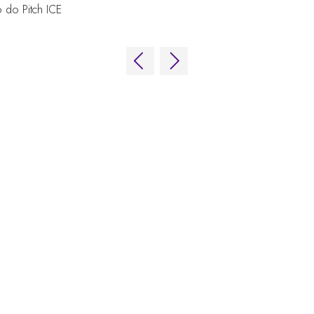
 do Pitch ICE
NOSSAS MARCAS
LOC
Eventos ao vivo
Online
Fira
Afiliado da iGB
iGB
Av. 
iGB L!VE
Afiliado da iGB
089
GGB
Esp