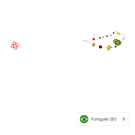
Av. Joan Carles , 64,
08908 Barcelona,
Espanha
© Direitos
autorais 2026
Política de
privacidade
Site da exposição por ASP
Política de
cookies
Política de
admissões
Português (Br)