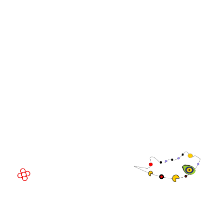
Cúpulas de Líderes da
GGB
WorldGaming
Comunidade
Executivo da
WorldGaming
LOCAL DO EVENTO
Fira Barcelona Gran Via,
Av. Joan Carles , 64,
08908 Barcelona,
Espanha
© Direitos
autorais 2026