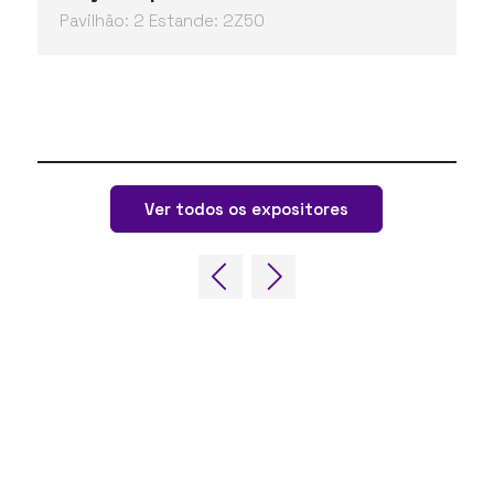
Pavilhão: 2 Estande: 2Z50
Ver todos os expositores
LINKS RÁPIDOS
Perguntas frequentes
Entre em contato conosco
Fórum Mundial de Jogos