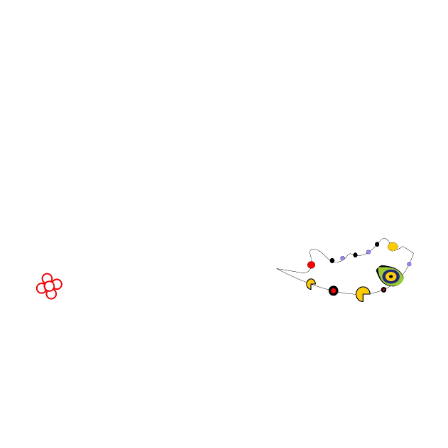
Executivo da
WorldGaming
LOCAL DO EVENTO
Fira Barcelona Gran Via,
Av. Joan Carles , 64,
08908 Barcelona,
Espanha
© Direitos
autorais 2026
Política de
privacidade
Site da exposição por ASP
Política de
cookies