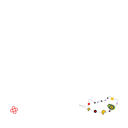
Cúpulas de Líderes da
GGB
WorldGaming
Comunidade
Executivo da
WorldGaming
LOCAL DO EVENTO
Fira Barcelona Gran Via,
Av. Joan Carles , 64,
08908 Barcelona,
Espanha
© Direitos