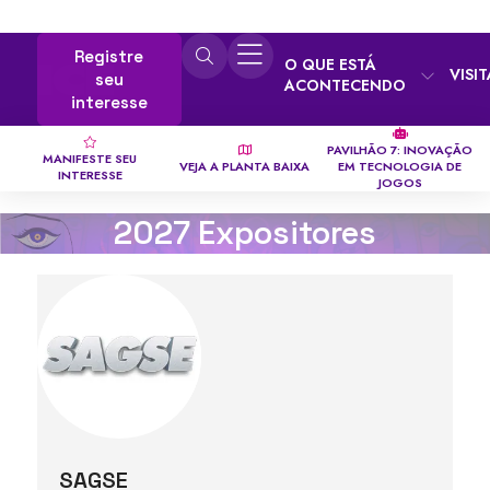
Registre
O QUE ESTÁ
VISI
seu
ACONTECENDO
interesse
PAVILHÃO 7: INOVAÇÃO
MANIFESTE SEU
VEJA A PLANTA BAIXA
EM TECNOLOGIA DE
INTERESSE
JOGOS
2027 Expositores
SAGSE