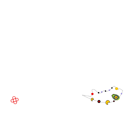
WorldGaming
Comunidade
Executivo da
WorldGaming
LOCAL DO EVENTO
Fira Barcelona Gran Via,
Av. Joan Carles , 64,
08908 Barcelona,
Espanha
© Direitos
autorais 2026
Política de