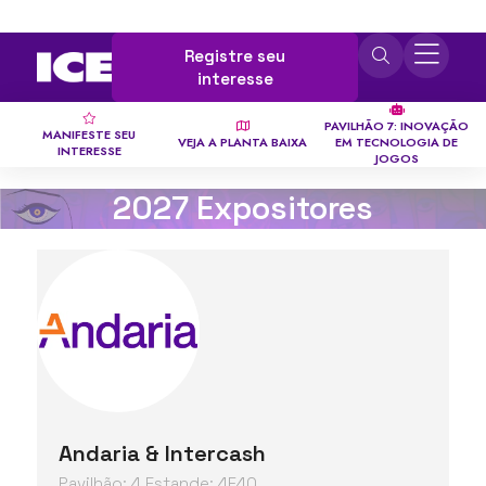
Registre seu
interesse
PAVILHÃO 7: INOVAÇÃO
MANIFESTE SEU
VEJA A PLANTA BAIXA
EM TECNOLOGIA DE
INTERESSE
JOGOS
2027 Expositores
Andaria & Intercash
Pavilhão: 4 Estande: 4F40