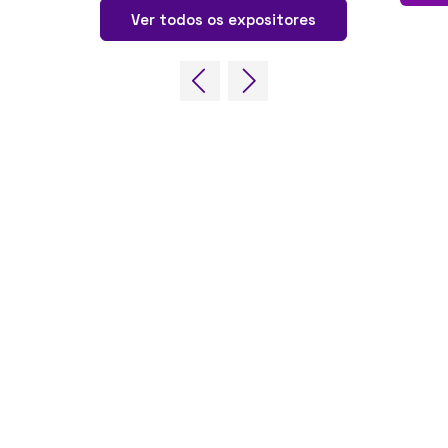
Ver todos os expositores
LINKS RÁPIDOS
Perguntas frequentes
Entre em contato conosco
Fórum Mundial de Jogos
Termos e Condições do Fórum Mundial
de Jogos
Política de privacidade
Política de admissão
Código de Conduta