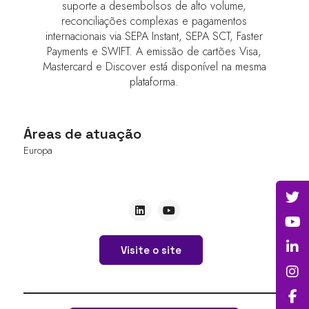
suporte a desembolsos de alto volume,
reconciliações complexas e pagamentos
internacionais via SEPA Instant, SEPA SCT, Faster
Payments e SWIFT. A emissão de cartões Visa,
Mastercard e Discover está disponível na mesma
plataforma.
Áreas de atuação
Europa
Visite o site