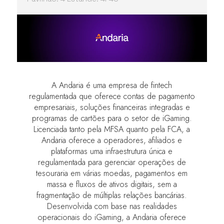
A Andaria é uma empresa de fintech
regulamentada que oferece contas de pagamento
empresariais, soluções financeiras integradas e
programas de cartões para o setor de iGaming.
Licenciada tanto pela MFSA quanto pela FCA, a
Andaria oferece a operadores, afiliados e
plataformas uma infraestrutura única e
regulamentada para gerenciar operações de
tesouraria em várias moedas, pagamentos em
massa e fluxos de ativos digitais, sem a
fragmentação de múltiplas relações bancárias.
Desenvolvida com base nas realidades
operacionais do iGaming, a Andaria oferece