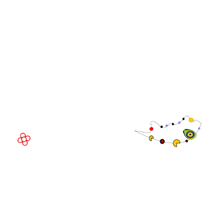
Executivo da
WorldGaming
LOCAL DO EVENTO
Fira Barcelona Gran Via,
Av. Joan Carles , 64,
08908 Barcelona,
Espanha
© Direitos
autorais 2026
Política de
privacidade
Site da exposição por ASP
Política de
cookies