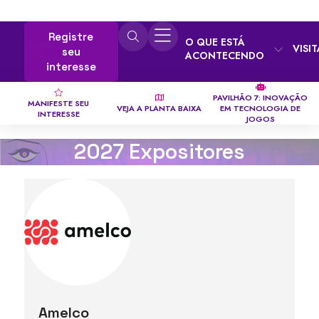
Registre
O QUE ESTÁ
VISI
seu
ACONTECENDO
interesse
PAVILHÃO 7: INOVAÇÃO
MANIFESTE SEU
VEJA A PLANTA BAIXA
EM TECNOLOGIA DE
INTERESSE
JOGOS
2027 Expositores
Amelco