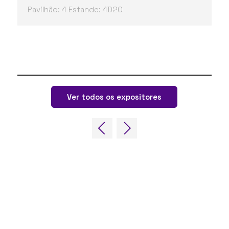
Pavilhão: 4 Estande: 4D20
Ver todos os expositores
LINKS RÁPIDOS
Perguntas frequentes
Entre em contato conosco
Fórum Mundial de Jogos