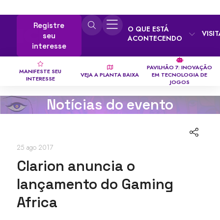
Registre
O QUE ESTÁ
VISI
seu
ACONTECENDO
interesse
PAVILHÃO 7: INOVAÇÃO
MANIFESTE SEU
VEJA A PLANTA BAIXA
EM TECNOLOGIA DE
INTERESSE
JOGOS
Notícias do evento
25 ago 2017
Clarion anuncia o
lançamento do Gaming
Africa