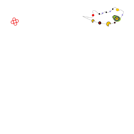
Espanha
© Direitos
autorais 2026
Política de
privacidade
Site da exposição por ASP
Política de
cookies
Política de
admissões