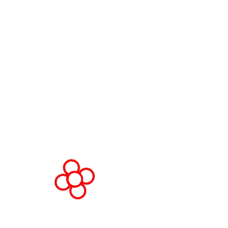
LOCAL DO EVENTO
Fira Barcelona Gran Via,
Av. Joan Carles , 64,
08908 Barcelona,
Espanha