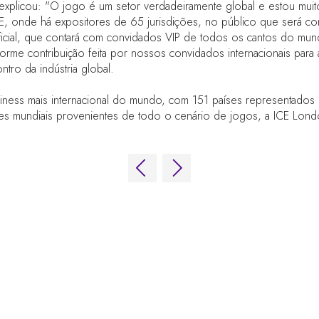
explicou: "O jogo é um setor verdadeiramente global e estou muito 
ICE, onde há expositores de 65 jurisdições, no público que será 
ficial, que contará com convidados VIP de todos os cantos do m
me contribuição feita por nossos convidados internacionais para aj
ro da indústria global.
ness mais internacional do mundo, com 151 países representados p
s mundiais provenientes de todo o cenário de jogos, a ICE London 