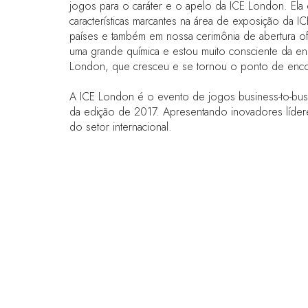
jogos para o caráter e o apelo da ICE London. Ela 
características marcantes na área de exposição da 
países e também em nossa cerimônia de abertura o
uma grande química e estou muito consciente da enor
London, que cresceu e se tornou o ponto de encont
A ICE London é o evento de jogos business-to-busi
da edição de 2017. Apresentando inovadores lídere
do setor internacional.
LINKS RÁPIDOS
Perguntas frequentes
Entre em contato conosco
Fórum Mundial de Jogos