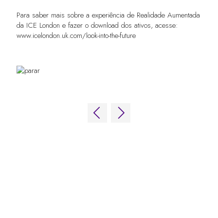
Para saber mais sobre a experiência de Realidade Aumentada
da ICE London e fazer o download dos ativos, acesse:
www.icelondon.uk.com/look-into-the-future
LINKS RÁPIDOS
Perguntas frequentes
Entre em contato conosco
Fórum Mundial de Jogos