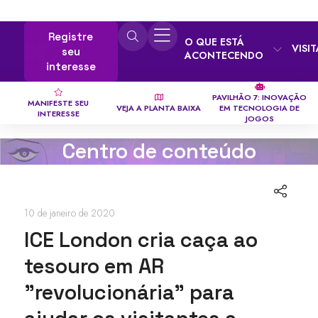
Registre
O QUE ESTÁ
VISI
seu
ACONTECENDO
interesse
PAVILHÃO 7: INOVAÇÃO
MANIFESTE SEU
VEJA A PLANTA BAIXA
EM TECNOLOGIA DE
INTERESSE
JOGOS
Centro de conteúdo
10 de janeiro de 2020
ICE London cria caça ao
tesouro em AR
"revolucionária" para