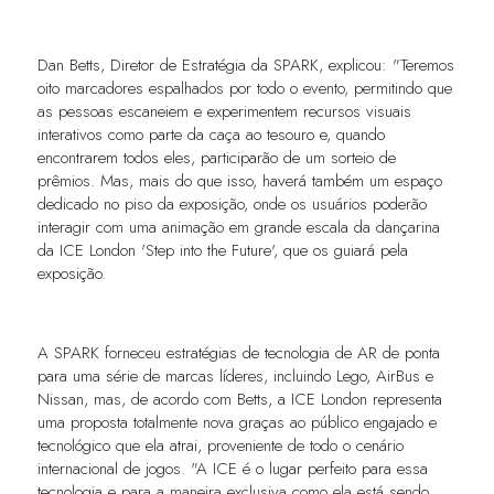
Dan Betts, Diretor de Estratégia da SPARK, explicou: "Teremos
oito marcadores espalhados por todo o evento, permitindo que
as pessoas escaneiem e experimentem recursos visuais
interativos como parte da caça ao tesouro e, quando
encontrarem todos eles, participarão de um sorteio de
prêmios. Mas, mais do que isso, haverá também um espaço
dedicado no piso da exposição, onde os usuários poderão
interagir com uma animação em grande escala da dançarina
da ICE London 'Step into the Future', que os guiará pela
exposição.
A SPARK forneceu estratégias de tecnologia de AR de ponta
para uma série de marcas líderes, incluindo Lego, AirBus e
Nissan, mas, de acordo com Betts, a ICE London representa
uma proposta totalmente nova graças ao público engajado e
tecnológico que ela atrai, proveniente de todo o cenário
internacional de jogos. "A ICE é o lugar perfeito para essa
tecnologia e para a maneira exclusiva como ela está sendo