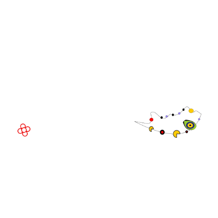
Executivo da
WorldGaming
LOCAL DO EVENTO
Fira Barcelona Gran Via,
Av. Joan Carles , 64,
08908 Barcelona,
Espanha
© Direitos
autorais 2026
Política de
privacidade
Site da exposição por ASP
Política de
cookies
Política de