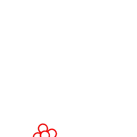
Cúpulas de Líderes da WorldGaming
Comunidade
Executivo da WorldGaming
LOCAL DO EVENTO
Fira Barcelona Gran Via,
Av. Joan Carles , 64,
08908 Barcelona,
Espanha