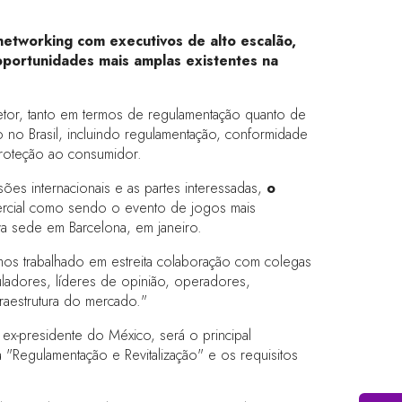
networking com executivos de alto escalão,
oportunidades mais amplas existentes na
etor, tanto em termos de regulamentação quanto de
no Brasil, incluindo regulamentação, conformidade
proteção ao consumidor.
es internacionais e as partes interessadas,
o
omercial como sendo o evento de jogos mais
va sede em Barcelona, em janeiro.
mos trabalhado em estreita colaboração com colegas
guladores, líderes de opinião, operadores,
aestrutura do mercado."
 ex-presidente do México, será o principal
 "Regulamentação e Revitalização" e os requisitos