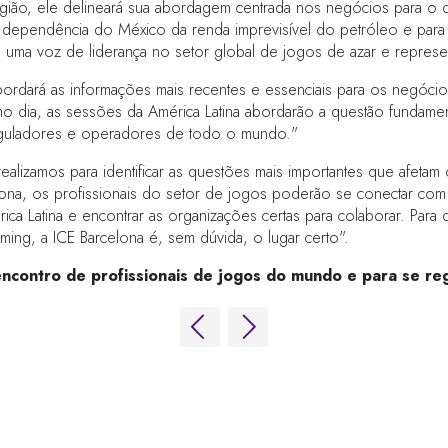
região, ele delineará sua abordagem centrada nos negócios para o
a dependência do México da renda imprevisível do petróleo e para a
omo uma voz de liderança no setor global de jogos de azar e repres
bordará as informações mais recentes e essenciais para os negóc
imo dia, as sessões da América Latina abordarão a questão fundame
reguladores e operadores de todo o mundo."
ealizamos para identificar as questões mais importantes que afetam 
elona, os profissionais do setor de jogos poderão se conectar com 
a Latina e encontrar as organizações certas para colaborar. Para
aming, a ICE Barcelona é, sem dúvida, o lugar certo".
ncontro de profissionais de jogos do mundo e para se reg