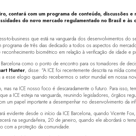
iro, contará com um programa de conteúdo, discussões e 
essidades do novo mercado regulamentado no Brasil e às 
ess-to-business que está na vanguarda dos desenvolvimentos do s
 programa de três dias dedicado a todos os aspectos do mercado 
 reconhecimento biométrico em relação à verificação de idade e 
 Barcelona como o ponto de encontro para os tomadores de decisõ
uart Hunter
, disse: "A ICE foi recentemente descrita na mídia c
á jus a esse elogio quando recebermos o setor mundial em nossa no
o, mas na ICE nosso foco é descaradamente o futuro. Para isso, te
ir que a ICE esteja na vanguarda, reunindo legisladores, órgãos re
om um papel importante a desempenhar no desenvolvimento da infr
icará evidente desde o início da ICE Barcelona, quando Vicente Fox,
tecerá na segunda-feira, 20 de janeiro, quando ele abordará o tema
ico com a proteção da comunidade.