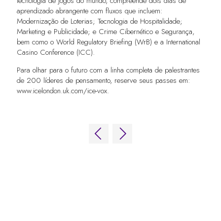
tecnologia de jogos do mundo, compreende dois dias de
aprendizado abrangente com fluxos que incluem:
Modernização de Loterias; Tecnologia de Hospitalidade;
Marketing e Publicidade; e Crime Cibernético e Segurança,
bem como o World Regulatory Briefing (WrB) e a International
Casino Conference (ICC).
Para olhar para o futuro com a linha completa de palestrantes
de 200 líderes de pensamento, reserve seus passes em:
www.icelondon.uk.com/ice-vox.
LINKS RÁPIDOS
Perguntas frequentes
Entre em contato conosco