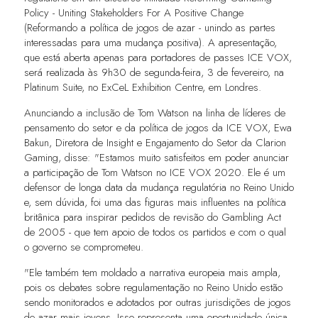
Policy - Uniting Stakeholders For A Positive Change
(Reformando a política de jogos de azar - unindo as partes
interessadas para uma mudança positiva). A apresentação,
que está aberta apenas para portadores de passes ICE VOX,
será realizada às 9h30 de segunda-feira, 3 de fevereiro, na
Platinum Suite, no ExCeL Exhibition Centre, em Londres.
Anunciando a inclusão de Tom Watson na linha de líderes de
pensamento do setor e da política de jogos da ICE VOX, Ewa
Bakun, Diretora de Insight e Engajamento do Setor da Clarion
Gaming, disse: "Estamos muito satisfeitos em poder anunciar
a participação de Tom Watson no ICE VOX 2020. Ele é um
defensor de longa data da mudança regulatória no Reino Unido
e, sem dúvida, foi uma das figuras mais influentes na política
britânica para inspirar pedidos de revisão do Gambling Act
de 2005 - que tem apoio de todos os partidos e com o qual
o governo se comprometeu.
"Ele também tem moldado a narrativa europeia mais ampla,
pois os debates sobre regulamentação no Reino Unido estão
sendo monitorados e adotados por outras jurisdições de jogos
de azar mais jovens. Isso representa uma oportunidade única