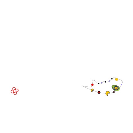
Comunidade
Executivo da
WorldGaming
LOCAL DO EVENTO
Fira Barcelona Gran Via,
Av. Joan Carles , 64,
08908 Barcelona,
Espanha
© Direitos
autorais 2026
Política de
privacidade
Site da exposição por ASP
Política de