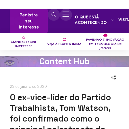
Registre
O QUE ESTÁ
VISI
seu
ACONTECENDO
interesse
PAVILHÃO 7: INOVAÇÃO
MANIFESTE SEU
VEJA A PLANTA BAIXA
EM TECNOLOGIA DE
INTERESSE
JOGOS
Content Hub
23 de janeiro de 2020
O ex-vice-líder do Partido
Trabalhista, Tom Watson,
foi confirmado como o