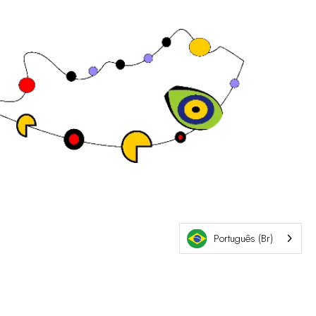
Site da exposição por ASP
Português (Br)