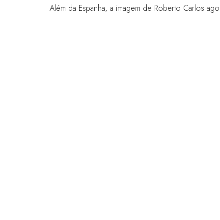
Além da Espanha, a imagem de Roberto Carlos agora 
LINKS RÁPIDOS
Perguntas frequentes
Entre em contato conosco
Fórum Mundial de Jogos
Termos e Condições do Fórum Mundial
Política de privacidade
Política de admissão
Código de Conduta