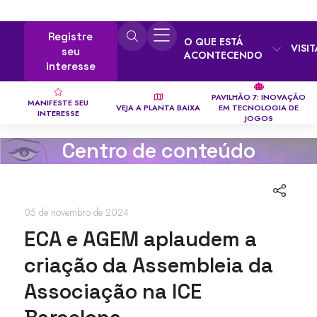
Registre
O QUE ESTÁ
VISI
seu
ACONTECENDO
interesse
PAVILHÃO 7: INOVAÇÃO
MANIFESTE SEU
VEJA A PLANTA BAIXA
EM TECNOLOGIA DE
INTERESSE
JOGOS
Centro de conteúdo
05 de novembro de 2024
ECA e AGEM aplaudem a
criação da Assembleia da
Associação na ICE