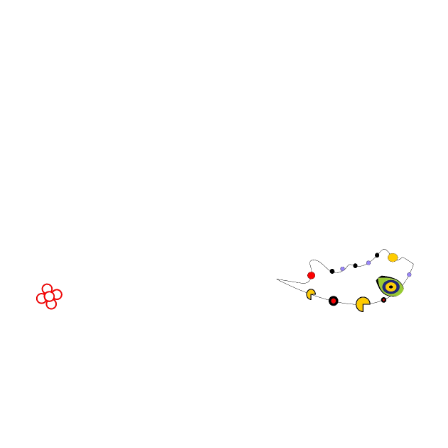
Executivo da
WorldGaming
LOCAL DO EVENTO
Fira Barcelona Gran Via,
Av. Joan Carles , 64,
08908 Barcelona,
Espanha
© Direitos
autorais 2026
Política de
privacidade
Site da exposição por ASP
Política de