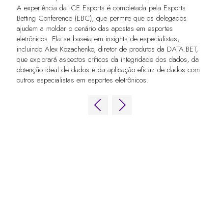
A experiência da ICE Esports é completada pela Esports
Betting Conference (EBC), que permite que os delegados
ajudem a moldar o cenário das apostas em esportes
eletrônicos. Ela se baseia em insights de especialistas,
incluindo Alex Kozachenko, diretor de produtos da DATA.BET,
que explorará aspectos críticos da integridade dos dados, da
obtenção ideal de dados e da aplicação eficaz de dados com
outros especialistas em esportes eletrônicos.
LINKS RÁPIDOS
Perguntas frequentes
Entre em contato conosco
Fórum Mundial de Jogos
Termos e Condições do Fórum Mundial