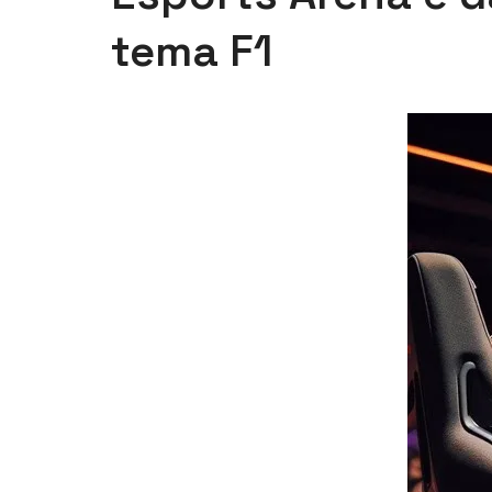
tema F1