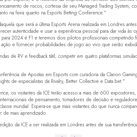
nciamento de riscos, cortesia de seu Managed Trading System, co
nto na feira quanto na Esports Betting Conference."
quela que será a última Esports Arena realizada em Londres ante
recer autenticidade e usar a experiência pessoal para dar vida às
 para 2024 é F1 e teremos dois pilotos profissionais competindo f
a ação e fornecer probabilidades de jogo ao vivo que serão exibi
das de RV e feedback tátil, competir em quatro plataformas simulad
Conferência de Apostas em Esports com curadoria da Clarion Gami
ts de especialistas da Rivalry, Better Collective e Data.bet."
nce, os visitantes da ICE terão acesso a mais de 600 expositores
s internacionais de pensamento, tomadores de decisão e reguladore
classe mundial. Espera-se que mais visitantes do que nunca comp
ar de mais aprendizado.
ma edição da ICE a ser realizada em Londres antes de sua transferê