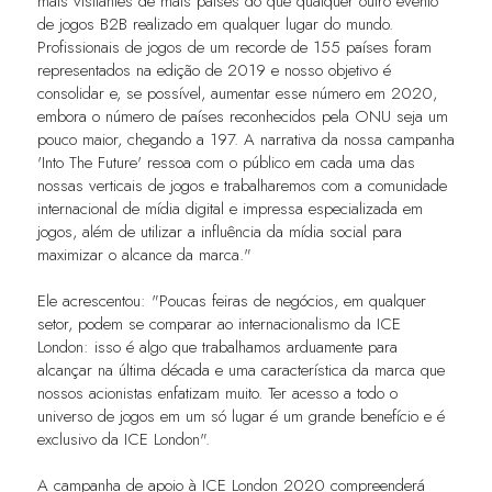
mais visitantes de mais países do que qualquer outro evento
de jogos B2B realizado em qualquer lugar do mundo.
Profissionais de jogos de um recorde de 155 países foram
representados na edição de 2019 e nosso objetivo é
consolidar e, se possível, aumentar esse número em 2020,
embora o número de países reconhecidos pela ONU seja um
pouco maior, chegando a 197. A narrativa da nossa campanha
'Into The Future' ressoa com o público em cada uma das
nossas verticais de jogos e trabalharemos com a comunidade
internacional de mídia digital e impressa especializada em
jogos, além de utilizar a influência da mídia social para
maximizar o alcance da marca."
Ele acrescentou: "Poucas feiras de negócios, em qualquer
setor, podem se comparar ao internacionalismo da ICE
London: isso é algo que trabalhamos arduamente para
alcançar na última década e uma característica da marca que
nossos acionistas enfatizam muito. Ter acesso a todo o
universo de jogos em um só lugar é um grande benefício e é
exclusivo da ICE London".
A campanha de apoio à ICE London 2020 compreenderá