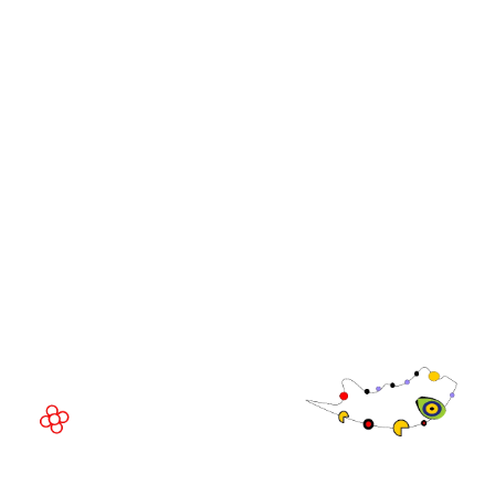
Eventos ao vivo
Online
Afiliado da iGB
iGB
iGB L!VE
Afiliado da iGB
GGB
LOCAL DO EVENTO
Fira Barcelona Gran Via,
Av. Joan Carles , 64,
08908 Barcelona,
Espanha
© Direitos