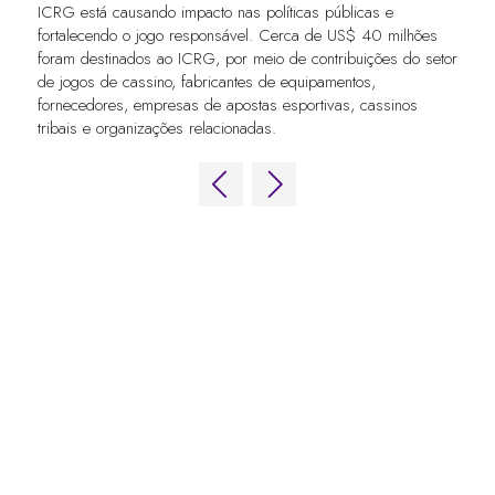
ICRG está causando impacto nas políticas públicas e
fortalecendo o jogo responsável. Cerca de US$ 40 milhões
foram destinados ao ICRG, por meio de contribuições do setor
de jogos de cassino, fabricantes de equipamentos,
fornecedores, empresas de apostas esportivas, cassinos
tribais e organizações relacionadas.
LINKS RÁPIDOS
Perguntas frequentes
Entre em contato conosco
Fórum Mundial de Jogos
Termos e Condições do Fórum Mundial
de Jogos