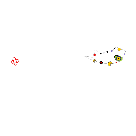
Fira Barcelona Gran Via,
Av. Joan Carles , 64,
08908 Barcelona,
Espanha
© Direitos
autorais 2026
Política de
privacidade
Site da exposição por ASP
Política de
cookies
Política de
admissões