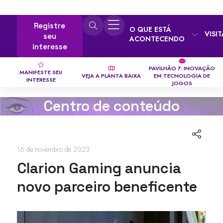
Registre
O QUE ESTÁ
VISI
seu
ACONTECENDO
interesse
PAVILHÃO 7: INOVAÇÃO
MANIFESTE SEU
VEJA A PLANTA BAIXA
EM TECNOLOGIA DE
INTERESSE
JOGOS
Centro de conteúdo
16 de novembro de 2023
Clarion Gaming anuncia
novo parceiro beneficente