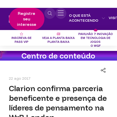
Registre
O QUE ESTÁ
VISI
seu
ACONTECENDO
interesse
PAVILHÃO 7: INOVAÇÃO
INSCREVA-SE
VEJA A PLANTA BAIXA
EM TECNOLOGIA DE
PASS VIP
PLANTA BAIXA
JOGOS
O WGF
Centro de conteúdo
22 ago 2017
Clarion confirma parceria
beneficente e presença de
líderes de pensamento na