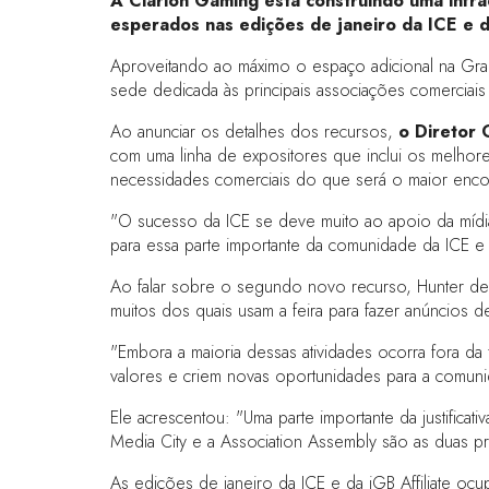
A Clarion Gaming está construindo uma infra
esperados nas edições de janeiro da ICE e da
Aproveitando ao máximo o espaço adicional na Gran 
sede dedicada às principais associações comerciais
Ao anunciar os detalhes dos recursos,
o Diretor 
com uma linha de expositores que inclui os melhore
necessidades comerciais do que será o maior encont
"O sucesso da ICE se deve muito ao apoio da mídia 
para essa parte importante da comunidade da ICE e u
Ao falar sobre o segundo novo recurso, Hunter dec
muitos dos quais usam a feira para fazer anúncios 
"Embora a maioria dessas atividades ocorra fora 
valores e criem novas oportunidades para a comun
Ele acrescentou: "Uma parte importante da justificat
Media City e a Association Assembly são as duas pr
As edições de janeiro da ICE e da iGB Affiliate