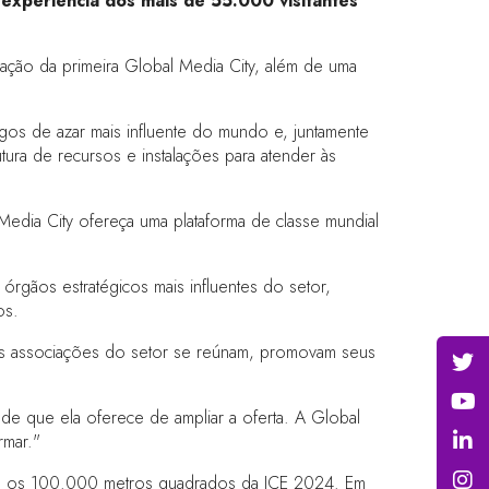
experiência dos mais de 55.000 visitantes
iação da primeira Global Media City, além de uma
jogos de azar mais influente do mundo e, juntamente
ura de recursos e instalações para atender às
Media City ofereça uma plataforma de classe mundial
"
rgãos estratégicos mais influentes do setor,
ios.
 as associações do setor se reúnam, promovam seus
dade que ela oferece de ampliar a oferta. A Global
rmar."
om os 100.000 metros quadrados da ICE 2024. Em