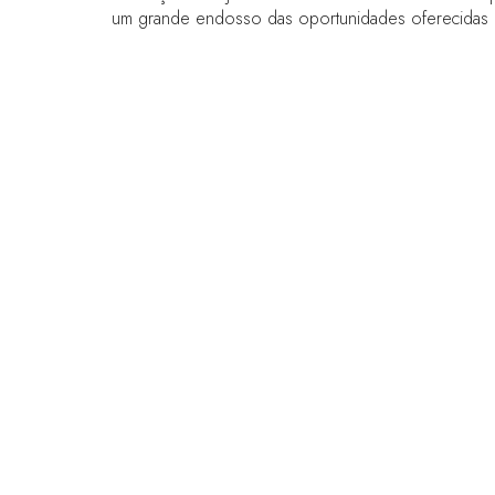
um grande endosso das oportunidades oferecidas 
LINKS RÁPIDOS
Perguntas frequentes
Entre em contato conosco
Fórum Mundial de Jogos
Termos e Condições do Fórum Mundial
Política de privacidade
Política de admissão
Código de Conduta