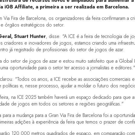
estrutura de recursos novos e ampliados para aumentar a 
 iGB Affiliate, a primeira a ser realizada em Barcelona.
Via Fira de Barcelona, os organizadores da feira confirmaram a cr
 e órgãos estratégicos do setor.
Geral, Stuart Hunter
, disse: "A ICE é a feira de tecnologia de 
s criadores e inovadores de jogos, estamos criando uma infraestrut
ro já registrado de profissionais do setor de jogos de azar.
do setor de jogos de azar e estou muito satisfeito que a Global 
ma oportunidade para o setor ter acesso a jornalistas e editores.
larou: "Todos os anos, a ICE recebe as associações comerciais e ó
de políticas e, nesse processo, ajudar a moldar o futuro dos negóc
da feira, na ICE 2025 também haverá um espaço dedicado para que
idade de jogos em todos os setores e regiões geográficas."
iva para a mudança para a Gran Via Fira de Barcelona foi a oportuni
imeiras adições à experiência da feira que temos o prazer de confi
 ocuparão 120.000 metros quadrados de espaço, em comparação c