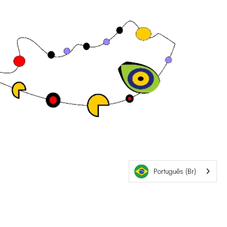
Site da exposição por ASP
Português (Br)