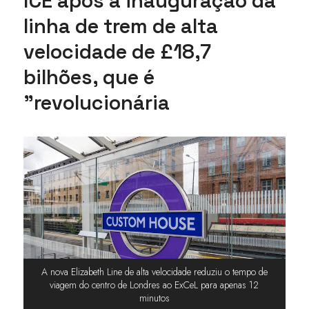
ICE após a inauguração da
linha de trem de alta
velocidade de £18,7
bilhões, que é
"revolucionária
A nova Elizabeth Line de alta velocidade reduziu o tempo de
viagem do centro de Londres ao ExCeL para apenas 12
minutos