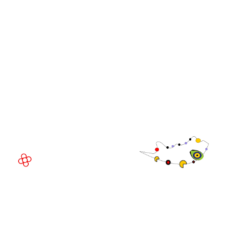
Comunidade
Executivo da
WorldGaming
LOCAL DO EVENTO
Fira Barcelona Gran Via,
Av. Joan Carles , 64,
08908 Barcelona,
Espanha
© Direitos
autorais 2026
Política de
privacidade
Site da exposição por ASP