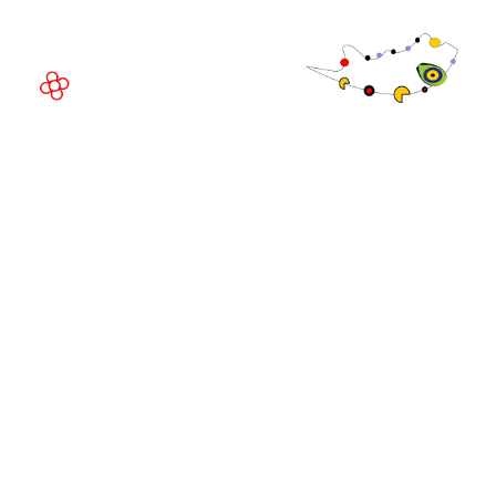
Espanha
© Direitos
autorais 2026
Política de
privacidade
Site da exposição por ASP
Política de
cookies
Política de
admissões