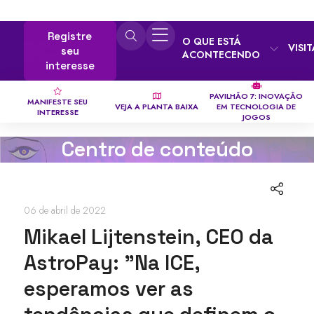
Registre
O QUE ESTÁ
VISI
seu
ACONTECENDO
interesse
PAVILHÃO 7: INOVAÇÃO
MANIFESTE SEU
VEJA A PLANTA BAIXA
EM TECNOLOGIA DE
INTERESSE
JOGOS
Centro de conteúdo
06 de abril de 2022
Mikael Lijtenstein, CEO da
AstroPay: "Na ICE,
esperamos ver as