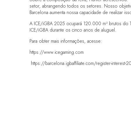
setor, abrangendo todos os setores. Nosso objetivo 
Barcelona aumenta nossa capacidade de realizar iss
A ICE/iGBA 2025 ocupará 120.000 m² brutos do The G
ICE/iGBA durante os cinco anos de aluguel.
Para obter mais informações, acesse:
https://www.icegaming.com
https://barcelona.igbaffiliate.com/register-interest-
LINKS RÁPIDOS
Perguntas frequentes
Entre em contato conosco