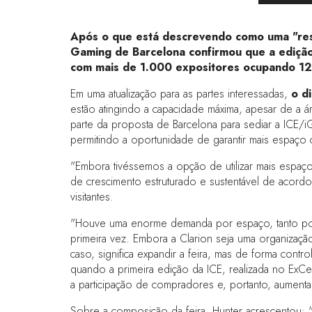
Após o que está descrevendo como uma "resp
Gaming de Barcelona confirmou que a edição d
com mais de 1.000 expositores ocupando 1
Em uma atualização para as partes interessadas,
o d
estão atingindo a capacidade máxima, apesar de 
parte da proposta de Barcelona para sediar a ICE/
permitindo a oportunidade de garantir mais espaço
"Embora tivéssemos a opção de utilizar mais espaç
de crescimento estruturado e sustentável de acord
visitantes.
"Houve uma enorme demanda por espaço, tanto por p
primeira vez. Embora a Clarion seja uma organiza
caso, significa expandir a feira, mas de forma con
quando a primeira edição da ICE, realizada no Ex
a participação de compradores e, portanto, aumenta
Sobre a composição da feira, Hunter acrescentou: 