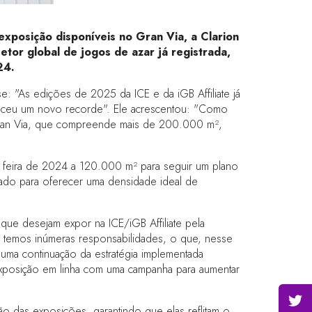
posição disponíveis no Gran Via, a Clarion
etor global de jogos de azar já registrada,
24.
se: "As edições de 2025 da ICE e da iGB Affiliate já
leceu um novo recorde". Ele acrescentou: "Como
a Gran Via, que compreende mais de 200.000 m²,
a feira de 2024 a 120.000 m² para seguir um plano
tado para oferecer uma densidade ideal de
ue desejam expor na ICE/iGB Affiliate pela
, temos inúmeras responsabilidades, o que, nesse
 uma continuação da estratégia implementada
xposição em linha com uma campanha para aumentar
o das exposições, garantindo que elas reflitam o