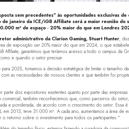
osta sem precedentes" às oportunidades exclusivas de ex
e janeiro da ICE/iGB Affiliate será a maior reunião do s
20.000 m² de espaço - 20% maior do que em Londres 20
iretor administrativo da Clarion Gaming, Stuart Hunter
, dis
a área de exposição ser 20% maior do que em 2024, o que estabe
iGB Affiliate, garantimos que teríamos acesso a todo o campus d
 como e quando o setor precisar.
o para 2025, tomamos a decisão estratégica de limitar o tamanho d
o com as necessidades de nossos clientes e que também foi proje
arte dos expositores existentes quanto por parte das empresas q
ção comercial, também reconhecemos que, como parceiros do setor
trolada e ponderada, de acordo com o crescimento do setor. Essa é
CeL em 2013, teve 31.000 m². A cada ano, aumentamos a área de e
r o retorno sobre o investimento para todos os participantes."
"Além do tamanho físico, estamos fazendo a curadoria da composiçã