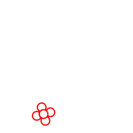
Executivo da WorldGaming
LOCAL DO EVENTO
Fira Barcelona Gran Via,
Av. Joan Carles , 64,
08908 Barcelona,
Espanha