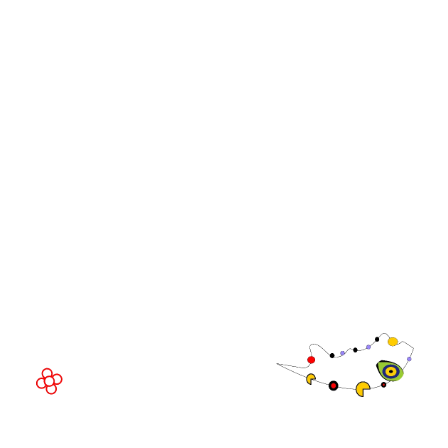
Cúpulas de Líderes da
GGB
WorldGaming
Comunidade
Executivo da
WorldGaming
LOCAL DO EVENTO
Fira Barcelona Gran Via,
Av. Joan Carles , 64,
08908 Barcelona,
Espanha
© Direitos