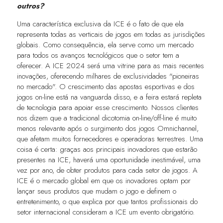
outros?
Uma característica exclusiva da ICE é o fato de que ela
representa todas as verticais de jogos em todas as jurisdições
globais. Como consequência, ela serve como um mercado
para todos os avanços tecnológicos que o setor tem a
oferecer. A ICE 2024 será uma vitrine para as mais recentes
inovações, oferecendo milhares de exclusividades "pioneiras
no mercado". O crescimento das apostas esportivas e dos
jogos on-line está na vanguarda disso, e a feira estará repleta
de tecnologia para apoiar esse crescimento. Nossos clientes
nos dizem que a tradicional dicotomia on-line/off-line é muito
menos relevante após o surgimento dos jogos Omnichannel,
que afetam muitos fornecedores e operadoras terrestres. Uma
coisa é certa: graças aos principais inovadores que estarão
presentes na ICE, haverá uma oportunidade inestimável, uma
vez por ano, de obter produtos para cada setor de jogos. A
ICE é o mercado global em que os inovadores optam por
lançar seus produtos que mudam o jogo e definem o
entretenimento, o que explica por que tantos profissionais do
setor internacional consideram a ICE um evento obrigatório.